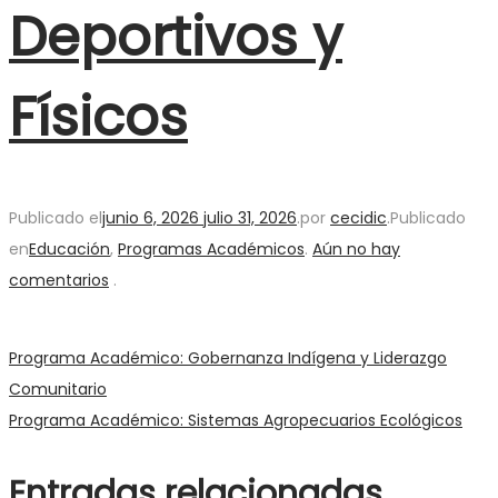
Deportivos y
Físicos
Publicado el
junio 6, 2026
julio 31, 2026
.
por
cecidic
.
Publicado
en
Educación
,
Programas Académicos
.
Aún no hay
comentarios
.
Navegación
Entrada
Programa Académico: Gobernanza Indígena y Liderazgo
anterior:
Comunitario
de
Siguiente
Programa Académico: Sistemas Agropecuarios Ecológicos
entrada:
entradas
Entradas relacionadas